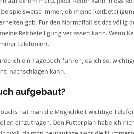
rn auf einem Pferd. Jeder Reiter kann in das Re
 beispielsweise immer, ob meine Reitbeteiligung
eiten gab. Für den Normalfall ist das völlig a
 meine Reitbeteiligung verlassen kann. Wenn K
immer telefoniert.
rde ich ein Tagebuch führen, da ich so, wichti
nt, nachschlagen kann.
buch aufgebaut?
gebuchs hat man die Möglichkeit wichtige Telef
len einzutragen. Den Futterplan habe ich nicht
innvoll, da man heutzutage zwar die Nummern 