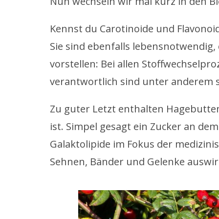
Nun wechseln wir mal kurz in den Bi
Kennst du Carotinoide und Flavonoi
Sie sind ebenfalls lebensnotwendig, 
vorstellen: Bei allen Stoffwechselp
verantwortlich sind unter anderem 
Zu guter Letzt enthalten Hagebutten
ist. Simpel gesagt ein Zucker an dem
Galaktolipide im Fokus der medizini
Sehnen, Bänder und Gelenke auswir